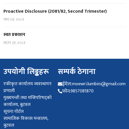
Proactive Disclosure (2081/82, Second Trimester)
माघ २४, २०८१
स्वत प्रकाशन
साउन ३१, २०८१
उपयोगी लिङ्कहरू
सम्पर्क ठेगाना
एकीकृत कार्यालय व्यवस्थापन
ईमेल:
moewri.lumbini@gmail.com
प्रणाली
फोन:
9857081870
मुख्यमन्त्री तथा मन्त्रिपरिषद्को
कार्यालय, बुटवल
सूचना पोर्टल
सामाजिक विकास मन्त्रालय,
बुटवल