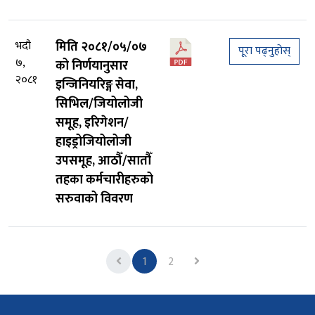
भदौ
मिति २०८१/०५/०७
पूरा पढ्नुहोस्
७,
को निर्णयानुसार
२०८१
इन्जिनियरिङ्ग सेवा,
सिभिल/जियोलोजी
समूह, इरिगेशन/
हाइड्रोजियोलोजी
उपसमूह, आठौँ/सातौँ
तहका कर्मचारीहरुको
सरुवाको विवरण
Previous
Next
1
2