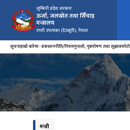
लुम्बिनी प्रदेश सरकार
ऊर्जा, जलस्रोत तथा सिंँचाइ
मन्त्रालय
राप्ती उपत्यका (देउखुरी), नेपाल
सूचना
हाम्रो बारेमा
प्रकाशन
नीति/नियम
गुनासो, पृष्ठपोषण तथा सुझाव
फोटो 
मन्त्री