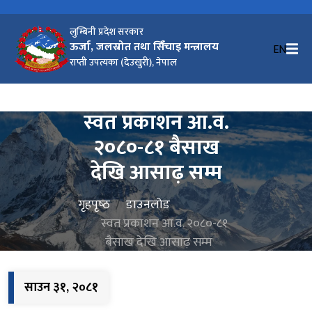
लुम्बिनी प्रदेश सरकार
ऊर्जा, जलस्रोत तथा सिंँचाइ मन्त्रालय
EN
राप्ती उपत्यका (देउखुरी), नेपाल
स्वत प्रकाशन आ.व.
२०८०-८१ बैसाख
देखि आसाढ़ सम्म
गृहपृष्‍ठ
डाउनलोड
स्वत प्रकाशन आ.व. २०८०-८१
बैसाख देखि आसाढ़ सम्म
साउन ३१, २०८१