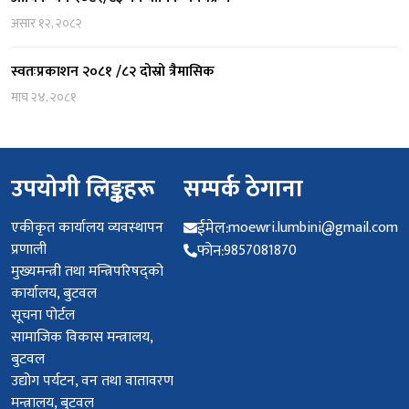
असार १२, २०८२
स्वतःप्रकाशन २०८१ /८२ दोस्रो त्रैमासिक
माघ २४, २०८१
उपयोगी लिङ्कहरू
सम्पर्क ठेगाना
एकीकृत कार्यालय व्यवस्थापन
ईमेल:
moewri.lumbini@gmail.com
प्रणाली
फोन:
9857081870
मुख्यमन्त्री तथा मन्त्रिपरिषद्को
कार्यालय, बुटवल
सूचना पोर्टल
सामाजिक विकास मन्त्रालय,
बुटवल
उद्योग पर्यटन, वन तथा वातावरण
मन्त्रालय, बुटवल