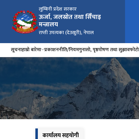
लुम्बिनी प्रदेश सरकार
ऊर्जा, जलस्रोत तथा सिंँचाइ
मन्त्रालय
राप्ती उपत्यका (देउखुरी), नेपाल
सूचना
हाम्रो बारेमा
प्रकाशन
नीति/नियम
गुनासो, पृष्ठपोषण तथा सुझाव
फोटो 
कार्यालय सहयोगी