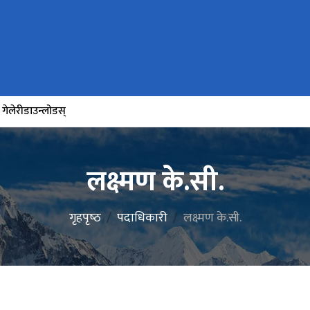
गेलेरी
डाउन्लोडस्
लक्ष्मण के.सी.
गृहपृष्‍ठ
पदाधिकारी
लक्ष्मण के.सी.