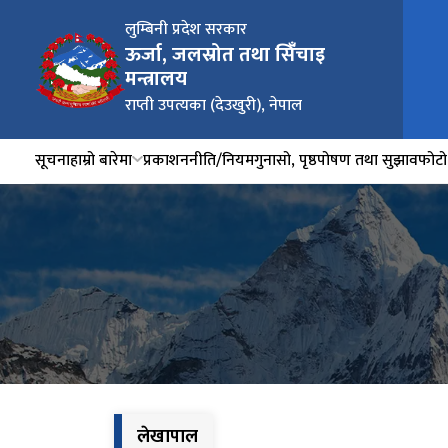
लुम्बिनी प्रदेश सरकार
ऊर्जा, जलस्रोत तथा सिंँचाइ
मन्त्रालय
राप्ती उपत्यका (देउखुरी), नेपाल
सूचना
हाम्रो बारेमा
प्रकाशन
नीति/नियम
गुनासो, पृष्ठपोषण तथा सुझाव
फोटो 
लेखापाल