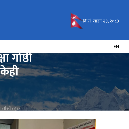
वि.सं:
साउन २३, २०८३
EN
ा गोष्ठी
 केही
ी तस्विरहरु ।।।