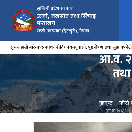
लुम्बिनी प्रदेश सरकार
ऊर्जा, जलस्रोत तथा सिंँचाइ
मन्त्रालय
राप्ती उपत्यका (देउखुरी), नेपाल
सूचना
हाम्रो बारेमा
प्रकाशन
नीति/नियम
गुनासो, पृष्ठपोषण तथा सुझाव
फोटो 
आ.व. २०
तथा 
गृहपृष्‍ठ
फोटो ग
आ.व. २०८१।८२ 